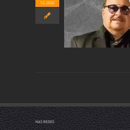
12, 2020
o, vocalista do Roupa
 morre no Rio aos 68
pós contrair Covid-19
Notícias
NAS REDES