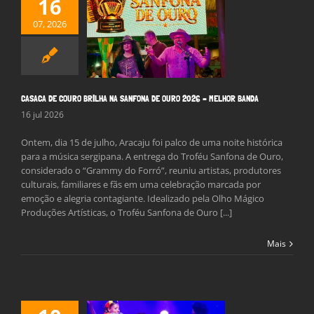
16
CA DE COURO
07, 2026
 NA SANFONA DE
2026 – MELHOR
BANDA
Notícias
CASACA DE COURO BRILHA NA SANFONA DE OURO 2026 – MELHOR BANDA
16 jul 2026
Ontem, dia 15 de julho, Aracaju foi palco de uma noite histórica
para a música sergipana. A entrega do Troféu Sanfona de Ouro,
considerado o “Grammy do Forró”, reuniu artistas, produtores
culturais, familiares e fãs em uma celebração marcada por
emoção e alegria contagiante. Idealizado pela Olho Mágico
Produções Artísticas, o Troféu Sanfona de Ouro [...]
Mais