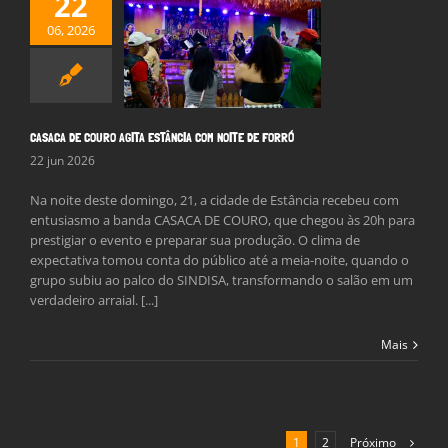
22
06, 2026
DE COURO AGITA
IA COM NOITE DE
FORRÓ
Notícias
CASACA DE COURO AGITA ESTÂNCIA COM NOITE DE FORRÓ
22 jun 2026
Na noite deste domingo, 21, a cidade de Estância recebeu com
entusiasmo a banda CASACA DE COURO, que chegou às 20h para
prestigiar o evento e preparar sua produção. O clima de
expectativa tomou conta do público até a meia-noite, quando o
grupo subiu ao palco do SINDISA, transformando o salão em um
verdadeiro arraial. [...]
Mais
Próximo
1
2