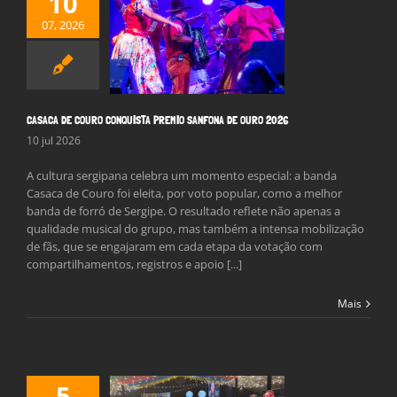
10
07, 2026
CA DE COURO
UISTA PREMIO
A DE OURO 2026
Notícias
CASACA DE COURO CONQUISTA PREMIO SANFONA DE OURO 2026
10 jul 2026
A cultura sergipana celebra um momento especial: a banda
Casaca de Couro foi eleita, por voto popular, como a melhor
banda de forró de Sergipe. O resultado reflete não apenas a
qualidade musical do grupo, mas também a intensa mobilização
de fãs, que se engajaram em cada etapa da votação com
compartilhamentos, registros e apoio [...]
Mais
5