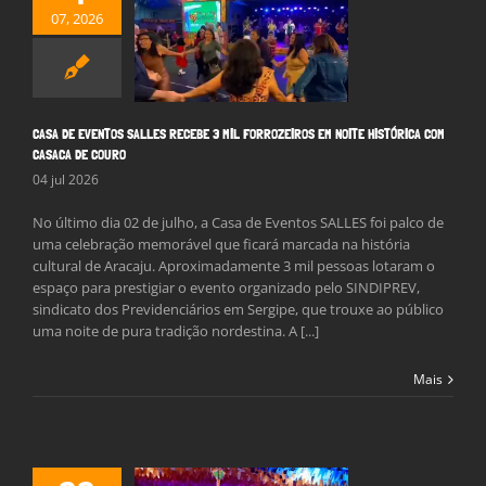
 EVENTOS SALLES
07, 2026
CEBE 3 MIL
EIROS EM NOITE
ICA COM CASACA
DE COURO
Notícias
CASA DE EVENTOS SALLES RECEBE 3 MIL FORROZEIROS EM NOITE HISTÓRICA COM
CASACA DE COURO
04 jul 2026
No último dia 02 de julho, a Casa de Eventos SALLES foi palco de
uma celebração memorável que ficará marcada na história
cultural de Aracaju. Aproximadamente 3 mil pessoas lotaram o
espaço para prestigiar o evento organizado pelo SINDIPREV,
sindicato dos Previdenciários em Sergipe, que trouxe ao público
uma noite de pura tradição nordestina. A [...]
Mais