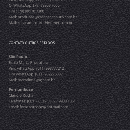
Oi WhatsApp: (79) 98809 7065
Tim : (79) 99170 7300
Mail: producao@casacadecouro.com.br
Mail: casacadecouro@infonet.com.br;
CONTATO OUTROS ESTADOS
São Paulo
Estilo Marta Produtora
Vivo whatsApp: (011) 998777212
Tim whatsApp: (011) 982276387
Mail: martalima@ig.com.br
Pernambuco
Cláudio Rocha
Telefones: [081] - 8519.5002 / 9938.1351
Email: forrozeirospe@hotmail.com