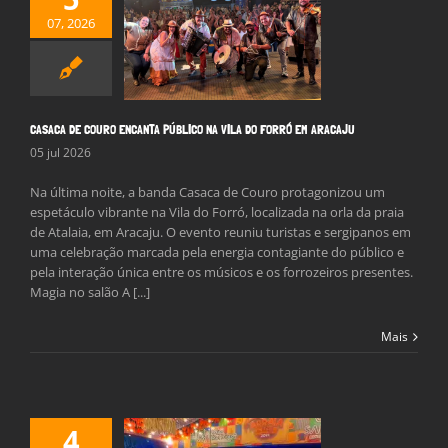
CA DE COURO
07, 2026
TA PÚBLICO NA
 DO FORRÓ EM
ARACAJU
Notícias
CASACA DE COURO ENCANTA PÚBLICO NA VILA DO FORRÓ EM ARACAJU
05 jul 2026
Na última noite, a banda Casaca de Couro protagonizou um
espetáculo vibrante na Vila do Forró, localizada na orla da praia
de Atalaia, em Aracaju. O evento reuniu turistas e sergipanos em
uma celebração marcada pela energia contagiante do público e
pela interação única entre os músicos e os forrozeiros presentes.
Magia no salão A [...]
Mais
4