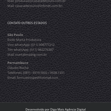
Mail: producao@casacadecouro.com.br
Mail: casacadecouro@infonet.com.br;
CONTATO OUTROS ESTADOS
São Paulo
Estilo Marta Produtora
Vivo whatsApp: (011) 998777212
Tim whatsApp: (011) 982276387
Mail: martalima@ig.com.br
Pernambuco
Cláudio Rocha
Telefones: [081] - 8519.5002 / 9938.1351
Email: forrozeirospe@hotmail.com
Desenvolvido por
Diga Mais Agência Digital