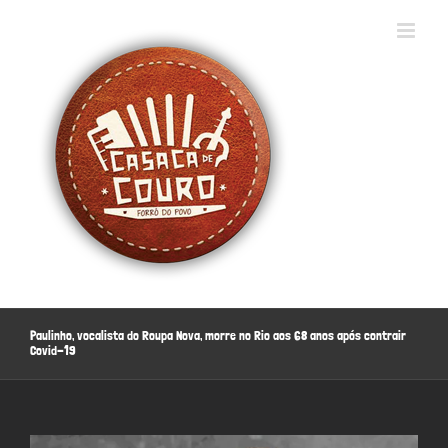
Ir
para
o
conteúdo
Paulinho, vocalista do Roupa Nova, morre no Rio aos 68 anos após contrair
Covid-19
View