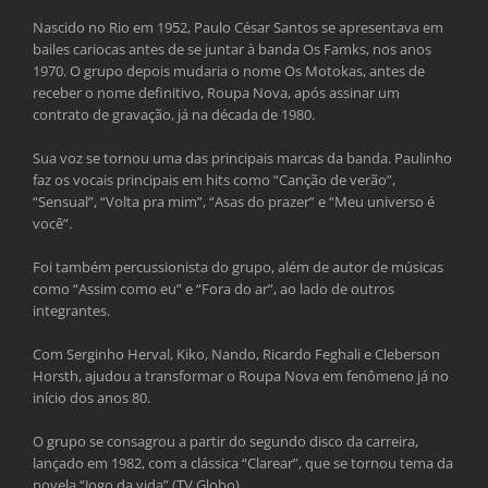
Nascido no Rio em 1952, Paulo César Santos se apresentava em
bailes cariocas antes de se juntar à banda Os Famks, nos anos
1970. O grupo depois mudaria o nome Os Motokas, antes de
receber o nome definitivo, Roupa Nova, após assinar um
contrato de gravação, já na década de 1980.
Sua voz se tornou uma das principais marcas da banda. Paulinho
faz os vocais principais em hits como “Canção de verão”,
“Sensual”, “Volta pra mim”, “Asas do prazer” e “Meu universo é
você”.
Foi também percussionista do grupo, além de autor de músicas
como “Assim como eu” e “Fora do ar”, ao lado de outros
integrantes.
Com Serginho Herval, Kiko, Nando, Ricardo Feghali e Cleberson
Horsth, ajudou a transformar o Roupa Nova em fenômeno já no
início dos anos 80.
O grupo se consagrou a partir do segundo disco da carreira,
lançado em 1982, com a clássica “Clarear”, que se tornou tema da
novela “Jogo da vida” (TV Globo).