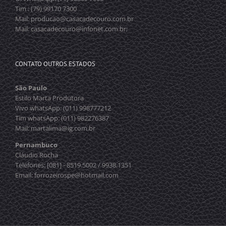
Tim : (79) 99170 7300
Mail: producao@casacadecouro.com.br
Mail: casacadecouro@infonet.com.br;
CONTATO OUTROS ESTADOS
São Paulo
Estilo Marta Produtora
Vivo whatsApp: (011) 998777212
Tim whatsApp: (011) 982276387
Mail: martalima@ig.com.br
Pernambuco
Cláudio Rocha
Telefones: [081] - 8519.5002 / 9938.1351
Email: forrozeirospe@hotmail.com