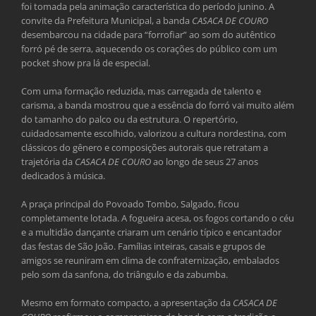
foi tomada pela animação característica do período junino. A
convite da Prefeitura Municipal, a banda
CASACA DE COURO
desembarcou na cidade para “forrofiar” ao som do autêntico
forró pé de serra, aquecendo os corações do público com um
pocket show pra lá de especial.
Com uma formação reduzida, mas carregada de talento e
carisma, a banda mostrou que a essência do forró vai muito além
do tamanho do palco ou da estrutura. O repertório,
cuidadosamente escolhido, valorizou a cultura nordestina, com
clássicos do gênero e composições autorais que retratam a
trajetória da
CASACA DE COURO
ao longo de seus 27 anos
dedicados à música.
A praça principal do Povoado Tombo, Salgado, ficou
completamente lotada. A fogueira acesa, os fogos cortando o céu
e a multidão dançante criaram um cenário típico e encantador
das festas de São João. Famílias inteiras, casais e grupos de
amigos se reuniram em clima de confraternização, embalados
pelo som da sanfona, do triângulo e da zabumba.
Mesmo em formato compacto, a apresentação da
CASACA DE