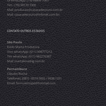
Oi WhatsApp: (79) 98809 7065
Tim : (79) 99170 7300
Mail: producao@casacadecouro.com.br
Mail: casacadecouro@infonet.com.br;
CONTATO OUTROS ESTADOS
São Paulo
Estilo Marta Produtora
Vivo whatsApp: (011) 998777212
Tim whatsApp: (011) 982276387
Mail: martalima@ig.com.br
Pernambuco
Cláudio Rocha
Telefones: [081] - 8519.5002 / 9938.1351
Email: forrozeirospe@hotmail.com