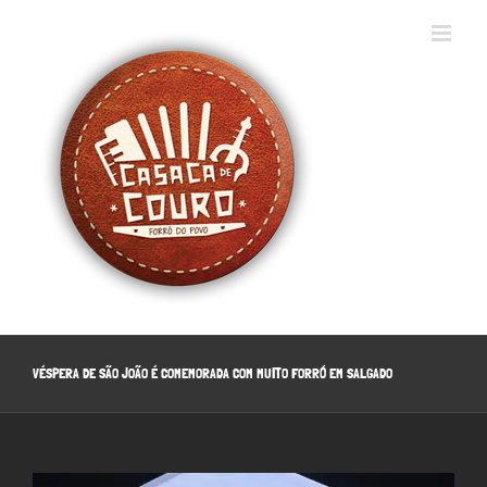
Ir
para
o
conteúdo
VÉSPERA DE SÃO JOÃO É COMEMORADA COM MUITO FORRÓ EM SALGADO
View