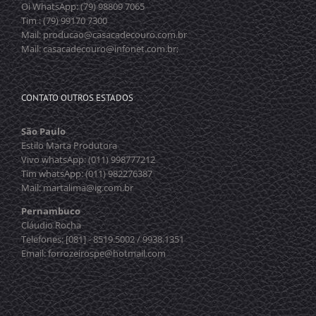
Oi WhatsApp: (79) 98809 7065
Tim : (79) 99170 7300
Mail: producao@casacadecouro.com.br
Mail: casacadecouro@infonet.com.br;
CONTATO OUTROS ESTADOS
São Paulo
Estilo Marta Produtora
Vivo whatsApp: (011) 998777212
Tim whatsApp: (011) 982276387
Mail: martalima@ig.com.br
Pernambuco
Cláudio Rocha
Telefones: [081] - 8519.5002 / 9938.1351
Email: forrozeirospe@hotmail.com