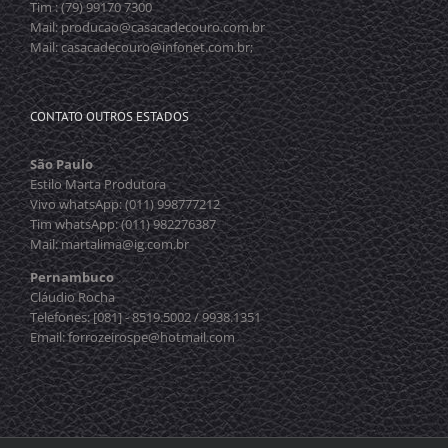
Tim : (79) 99170 7300
Mail: producao@casacadecouro.com.br
Mail: casacadecouro@infonet.com.br;
CONTATO OUTROS ESTADOS
São Paulo
Estilo Marta Produtora
Vivo whatsApp: (011) 998777212
Tim whatsApp: (011) 982276387
Mail: martalima@ig.com.br
Pernambuco
Cláudio Rocha
Telefones: [081] - 8519.5002 / 9938.1351
Email: forrozeirospe@hotmail.com