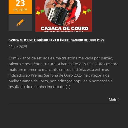
23
A DE COURO É
06, 2025
ICADA PARA O
U SANFONA DE
URO 2025
Notícias
CASACA DE COURO É INDICADA PARA O TROFEU SANFONA DE OURO 2025
23 jun 2025
Com 27 anos de estrada e uma trajetória marcada por paixão,
talento e resistência cultural, a banda CASACA DE COURO celebra
mais um momento marcante em sua história: está entre os
indicados ao Prêmio Sanfona de Ouro 2025, na categoria de
Melhor Banda de Forró, por indicação popular. A nomeação é
resultado do reconhecimento do [...]
Mais