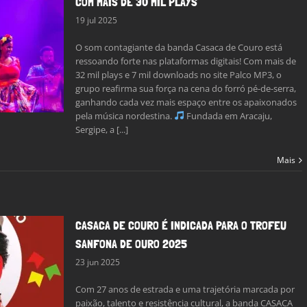
COM MAIS DE 30 MIL PLAYS
19 jul 2025
O som contagiante da banda Casaca de Couro está
ressoando forte nas plataformas digitais! Com mais de
32 mil plays e 7 mil downloads no site Palco MP3, o
grupo reafirma sua força na cena do forró pé-de-serra,
ganhando cada vez mais espaço entre os apaixonados
pela música nordestina.
Fundada em Aracaju,
Sergipe, a [...]
Mais
CASACA DE COURO É INDICADA PARA O TROFEU
SANFONA DE OURO 2025
23 jun 2025
Com 27 anos de estrada e uma trajetória marcada por
paixão, talento e resistência cultural, a banda CASACA