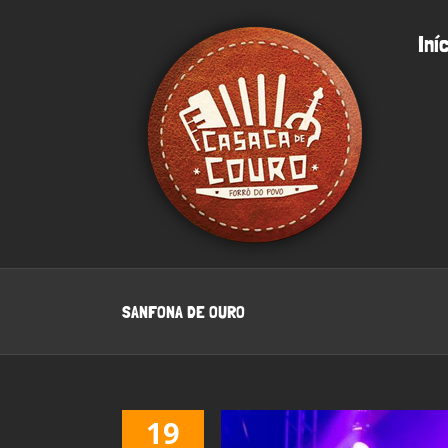
Ir
para
Iní
o
conteúdo
SANFONA DE OURO
19