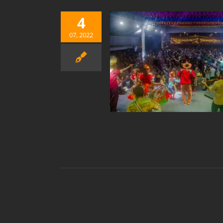
4
07, 2022
OPULAR ELEGE CASACA
RO MELHOR BANDA DE
OM O TROFEU SANFONA
DE OURO
Notícias