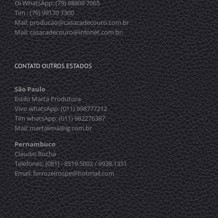
Oi WhatsApp: (79) 98809 7065
Tim : (79) 99170 7300
Mail: producao@casacadecouro.com.br
Mail: casacadecouro@infonet.com.br;
CONTATO OUTROS ESTADOS
São Paulo
Estilo Marta Produtora
Vivo whatsApp: (011) 998777212
Tim whatsApp: (011) 982276387
Mail: martalima@ig.com.br
Pernambuco
Cláudio Rocha
Telefones: [081] - 8519.5002 / 9938.1351
Email: forrozeirospe@hotmail.com