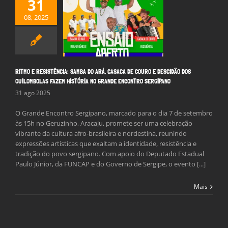
31
E RESISTÊNCIA:
DO ARÁ, CASACA
08, 2025
RO E DESCIDÃO
QUILOMBOLAS
 HISTÓRIA NO
DE ENCONTRO
ERGIPANO
RITMO E RESISTÊNCIA: SAMBA DO ARÁ, CASACA DE COURO E DESCIDÃO DOS
Notícias
QUILOMBOLAS FAZEM HISTÓRIA NO GRANDE ENCONTRO SERGIPANO
31 ago 2025
O Grande Encontro Sergipano, marcado para o dia 7 de setembro
às 15h no Geruzinho, Aracaju, promete ser uma celebração
vibrante da cultura afro-brasileira e nordestina, reunindo
expressões artísticas que exaltam a identidade, resistência e
tradição do povo sergipano. Com apoio do Deputado Estadual
Paulo Júnior, da FUNCAP e do Governo de Sergipe, o evento [...]
Mais