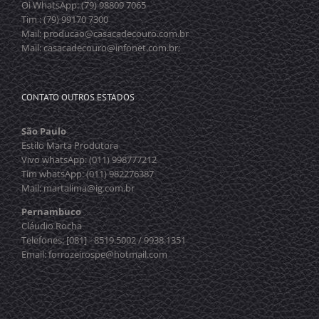
Oi WhatsApp: (79) 98809 7065
Tim : (79) 99170 7300
Mail: producao@casacadecouro.com.br
Mail: casacadecouro@infonet.com.br;
CONTATO OUTROS ESTADOS
São Paulo
Estilo Marta Produtora
Vivo whatsApp: (011) 998777212
Tim whatsApp: (011) 982276387
Mail: martalima@ig.com.br
Pernambuco
Cláudio Rocha
Telefones: [081] - 8519.5002 / 9938.1351
Email: forrozeirospe@hotmail.com