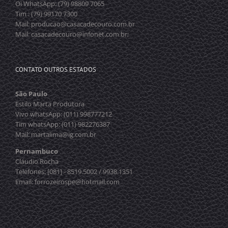
Oi WhatsApp: (79) 98809 7065
Tim : (79) 99170 7300
Mail: producao@casacadecouro.com.br
Mail: casacadecouro@infonet.com.br;
CONTATO OUTROS ESTADOS
São Paulo
Estilo Marta Produtora
Vivo whatsApp: (011) 998777212
Tim whatsApp: (011) 982276387
Mail: martalima@ig.com.br
Pernambuco
Cláudio Rocha
Telefones: [081] - 8519.5002 / 9938.1351
Email: forrozeirospe@hotmail.com