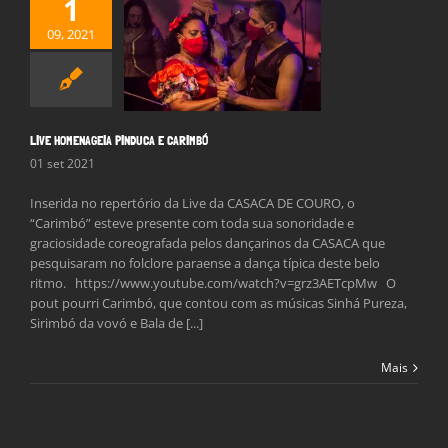
1
09, 2021
 HOMENAGEIA
CA E CARIMBÓ
Notícias
LIVE HOMENAGEIA PINDUCA E CARIMBÓ
01 set 2021
Inserida no repertório da Live da CASACA DE COURO, o
“Carimbó” esteve presente com toda sua sonoridade e
graciosidade coreografada pelos dançarinos da CASACA que
pesquisaram no folclore paraense a dança típica deste belo
ritmo. https://www.youtube.com/watch?v=grz3AETcpMw O
pout pourri Carimbó, que contou com as músicas Sinhá Pureza,
Sirimbó da vovó e Bala de [...]
Mais