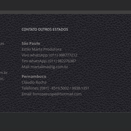
CONTATO OUTROS ESTADOS
cas
São Paulo
Estilo Marta Produtora
Vivo whatsApp: (011) 998777212
Tim whatsApp: (011) 982276387
Mail: martalima@ig.com.br
m.br
Pernambuco
br;
Cláudio Rocha
Telefones: [081] - 8519.5002 / 9938.1351
Email: forrozeirospe@hotmail.com