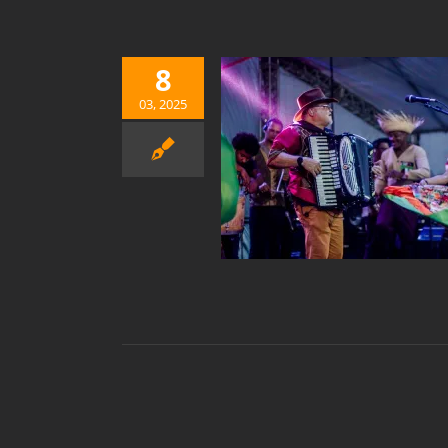
8
03, 2025
 DE COURO: O FORRÓ
ULSA NO CORAÇÃO DO
POVO
Notícias