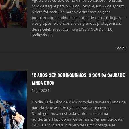
Agosto é celebrado como o mês do folclore no Brasil,
com destaque para o Dia do Folclore, em 22 de agosto.
A data foi instituída para valorizar as tradições
populares que moldam a identidade cultural do país —
e os grupos folclóricos são os grandes protagonistas
dessa celebração. Confira a LIVE VIOLA DE FITA,
realizada [...]
Mais
12 ANOS SEM DOMINGUINHOS: O SOM DA SAUDADE
AINDA ECOA
24 jul 2025
No dia 23 de julho de 2025, completaram-se 12 anos da
partida de José Domingos de Morais, o eterno
Dominguinhos, mestre da sanfona e da alma
nordestina. Nascido em Garanhuns, Pernambuco, em
1941, ele foi discípulo direto de Luiz Gonzaga e se