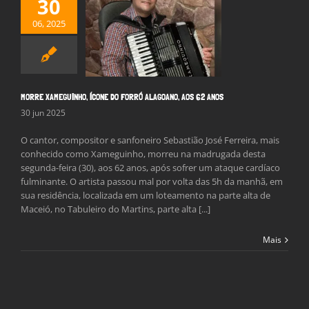
30
06, 2025
 XAMEGUINHO,
NE DO FORRÓ
O, AOS 62 ANOS
Notícias
MORRE XAMEGUINHO, ÍCONE DO FORRÓ ALAGOANO, AOS 62 ANOS
30 jun 2025
O cantor, compositor e sanfoneiro Sebastião José Ferreira, mais
conhecido como Xameguinho, morreu na madrugada desta
segunda-feira (30), aos 62 anos, após sofrer um ataque cardíaco
fulminante. O artista passou mal por volta das 5h da manhã, em
sua residência, localizada em um loteamento na parte alta de
Maceió, no Tabuleiro do Martins, parte alta [...]
Mais