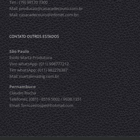
Tim : (79) 99170 7300
Mail: producao@casacadecouro.com.br
Mail: casacadecouro@infonet.com.br;
CONTATO OUTROS ESTADOS
São Paulo
Estilo Marta Produtora
Vivo whatsApp: (011) 998777212
Tim whatsApp: (011) 982276387
Mail: martalima@ig.com.br
Pernambuco
Cláudio Rocha
Telefones: [081] - 8519.5002 / 9938.1351
Email: forrozeirospe@hotmail.com