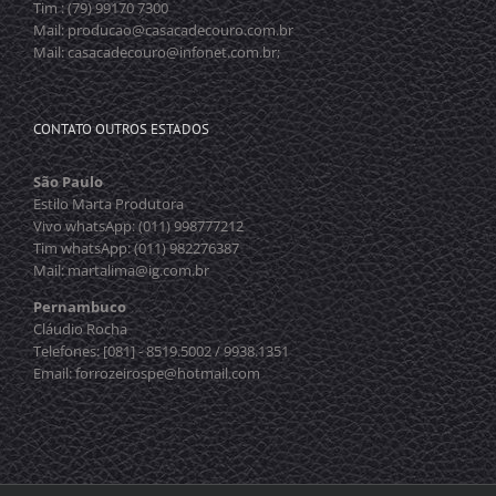
Tim : (79) 99170 7300
Mail: producao@casacadecouro.com.br
Mail: casacadecouro@infonet.com.br;
CONTATO OUTROS ESTADOS
São Paulo
Estilo Marta Produtora
Vivo whatsApp: (011) 998777212
Tim whatsApp: (011) 982276387
Mail: martalima@ig.com.br
Pernambuco
Cláudio Rocha
Telefones: [081] - 8519.5002 / 9938.1351
Email: forrozeirospe@hotmail.com