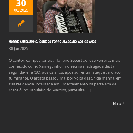
30
06, 2025
 XAMEGUINHO,
NE DO FORRÓ
O, AOS 62 ANOS
Notícias
MORRE XAMEGUINHO, ÍCONE DO FORRÓ ALAGOANO, AOS 62 ANOS
30 jun 2025
O cantor, compositor e sanfoneiro Sebastião José Ferreira, mais
conhecido como Xameguinho, morreu na madrugada desta
segunda-feira (30), aos 62 anos, após sofrer um ataque cardíaco
fulminante. O artista passou mal por volta das 5h da manhã, em
sua residência, localizada em um loteamento na parte alta de
Maceió, no Tabuleiro do Martins, parte alta [...]
Mais