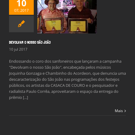
10
07, 2017
AM O NOSSO SÃO
JOÃO
Notícias
DEVOLVAM O NOSSO SÃO JOÃO
10 jul 2017
Endossando o coro dos sanfoneiros que lançaram a campanha
"Devolvam o nosso São João", encabeçada pelos músicos
Joquinha Gonzaga e Chambinho do Acordeon, que denuncia uma
descaracterização do São João nas programações dos festejos
públicos, os artistas da CASACA DE COURO e o pesquisador e
radialista Paulo Corrêa, aproveitaram o espaço da entrega do
prêmio [...]
Mais