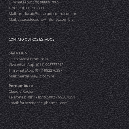
Oi WhatsApp: (79) 98809 7065
Tim : (79) 99170 7300
Mail: producao@casacadecouro.com.br
Mail: casacadecouro@infonet.com.br;
CONTATO OUTROS ESTADOS
São Paulo
Estilo Marta Produtora
Vivo whatsApp: (011) 998777212
Tim whatsApp: (011) 982276387
Mail: martalima@ig.com.br
Pernambuco
Cláudio Rocha
Telefones: [081] - 8519.5002 / 9938.1351
Email: forrozeirospe@hotmail.com