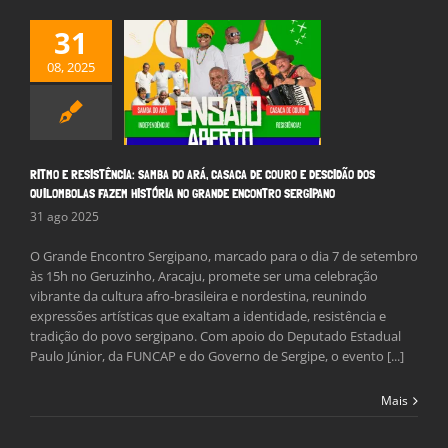
31
E RESISTÊNCIA:
DO ARÁ, CASACA
08, 2025
RO E DESCIDÃO
QUILOMBOLAS
 HISTÓRIA NO
DE ENCONTRO
ERGIPANO
RITMO E RESISTÊNCIA: SAMBA DO ARÁ, CASACA DE COURO E DESCIDÃO DOS
Notícias
QUILOMBOLAS FAZEM HISTÓRIA NO GRANDE ENCONTRO SERGIPANO
31 ago 2025
O Grande Encontro Sergipano, marcado para o dia 7 de setembro
às 15h no Geruzinho, Aracaju, promete ser uma celebração
vibrante da cultura afro-brasileira e nordestina, reunindo
expressões artísticas que exaltam a identidade, resistência e
tradição do povo sergipano. Com apoio do Deputado Estadual
Paulo Júnior, da FUNCAP e do Governo de Sergipe, o evento [...]
Mais