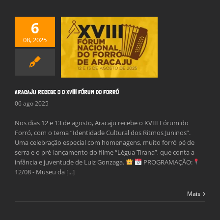
6
08, 2025
RECEBE O O XVIII
UM DO FORRÓ
Notícias
ARACAJU RECEBE O O XVIII FÓRUM DO FORRÓ
06 ago 2025
Nos dias 12 e 13 de agosto, Aracaju recebe o XVIII Fórum do
Forró, com o tema “Identidade Cultural dos Ritmos Juninos”.
Uma celebração especial com homenagens, muito forró pé de
serra e o pré-lançamento do filme “Légua Tirana”, que conta a
infância e juventude de Luiz Gonzaga.
PROGRAMAÇÃO:
12/08 - Museu da [...]
Mais