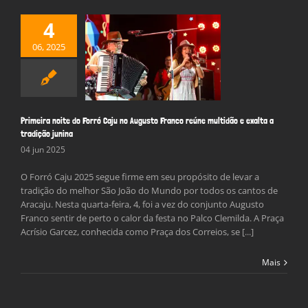
4
a noite do Forró
06, 2025
 Augusto Franco
ltidão e exalta a
dição junina
Notícias
Primeira noite do Forró Caju no Augusto Franco reúne multidão e exalta a
tradição junina
04 jun 2025
O Forró Caju 2025 segue firme em seu propósito de levar a
tradição do melhor São João do Mundo por todos os cantos de
Aracaju. Nesta quarta-feira, 4, foi a vez do conjunto Augusto
Franco sentir de perto o calor da festa no Palco Clemilda. A Praça
Acrísio Garcez, conhecida como Praça dos Correios, se [...]
Mais