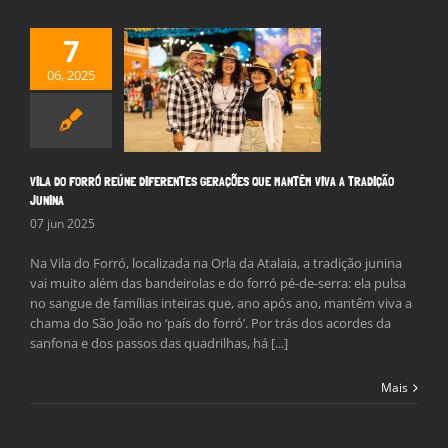
7
O FORRÓ REÚNE
06, 2025
NTES GERAÇÕES
ANTÊM VIVA A
DIÇÃO JUNINA
Notícias
VILA DO FORRÓ REÚNE DIFERENTES GERAÇÕES QUE MANTÊM VIVA A TRADIÇÃO
JUNINA
07 jun 2025
Na Vila do Forró, localizada na Orla da Atalaia, a tradição junina
vai muito além das bandeirolas e do forró pé-de-serra: ela pulsa
no sangue de famílias inteiras que, ano após ano, mantêm viva a
chama do São João no ‘país do forró’. Por trás dos acordes da
sanfona e dos passos das quadrilhas, há [...]
Mais