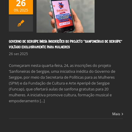
26
NO DE SERGIPE
 INSCRIÇÕES DO
09, 2025
O “SANFONEIRAS
RGIPE” VOLTADO
IVAMENTE PARA
MULHERES
Notícias
GOVERNO DE SERGIPE INICIA INSCRIÇÕES DO PROJETO “SANFONEIRAS DE SERGIPE”
VOLTADO EXCLUSIVAMENTE PARA MULHERES
26 set 2025
Começaram nesta quarta-feira, 24, as inscrições do projeto
‘Sanfoneiras de Sergipe, uma iniciativa inédita do Governo de
Sergipe, por meio da Secretaria de Políticas para as Mulheres
(SPM) e da Fundação de Cultura e Arte Aperipê de Sergipe
(Funcap), que ofertará aulas de sanfona gratuitas para 20
mulheres. A iniciativa promove cultura, formação musical e
empoderamento [...]
Mais