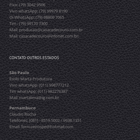
Fixo: (79) 3042 9506
Vivo whatsApp: (79) 99979 8190
Oi WhatsApp: (79) 98809 7065
Tim : (79) 99170 7300
Mail: producao@casacadecouro.com.br
Mail: casacadecouro@infonet.com.br;
CONTATO OUTROS ESTADOS
São Paulo
Estilo Marta Produtora
Vivo whatsApp: (011) 998777212
Tim whatsApp: (011) 982276387
Mail: martalima@ig.com.br
Pernambuco
Cláudio Rocha
Telefones: [081] - 8519.5002 / 9938.1351
Email: forrozeirospe@hotmail.com