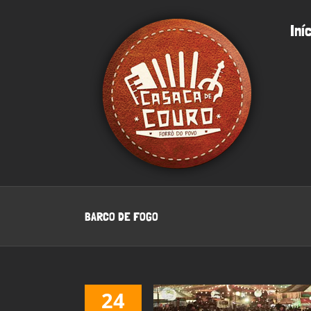
Ir
para
Iní
o
conteúdo
BARCO DE FOGO
24