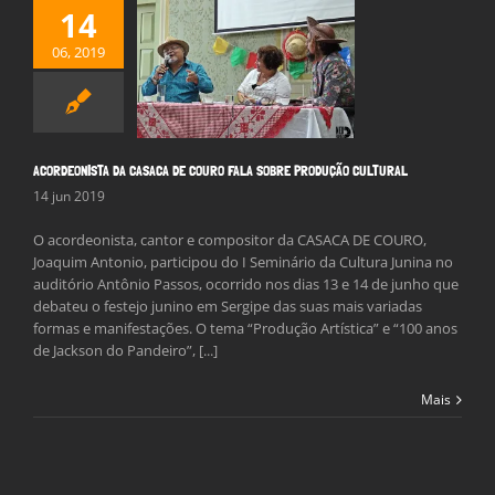
14
DEONISTA DA
06, 2019
 DE COURO FALA
RE PRODUÇÃO
CULTURAL
Notícias
ACORDEONISTA DA CASACA DE COURO FALA SOBRE PRODUÇÃO CULTURAL
14 jun 2019
O acordeonista, cantor e compositor da CASACA DE COURO,
Joaquim Antonio, participou do I Seminário da Cultura Junina no
auditório Antônio Passos, ocorrido nos dias 13 e 14 de junho que
debateu o festejo junino em Sergipe das suas mais variadas
formas e manifestações. O tema “Produção Artística” e “100 anos
de Jackson do Pandeiro”, [...]
Mais