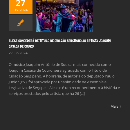
27
 CONCEDERÁ DE
06, 2024
LO DE CIDADÃO
ANO AO ARTISTA
IM CASACA DE
COURO
Notícias
ALESE CONCEDERÁ DE TÍTULO DE CIDADÃO SERGIPANO AO ARTISTA JOAQUIM
CASACA DE COURO
27 jun 2024
O músico Joaquim Antônio de Souza, mais conhecido como
Joaquim Casaca de Couro, será agraciado com o Título de
Cidadão Sergipano. A honraria, de autoria do deputado Paulo
Júnior (PV), foi aprovada por unanimidade na Assembleia
Legislativa de Sergipe – Alese e é um reconhecimento à história e
serviços prestados pelo artista que há 26 [...]
Mais