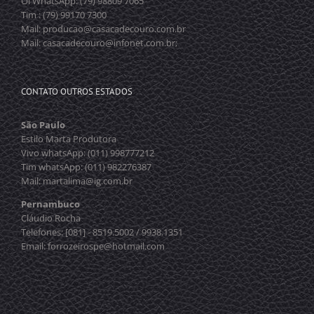
Oi WhatsApp: (79) 98809 7065
Tim : (79) 99170 7300
Mail: producao@casacadecouro.com.br
Mail: casacadecouro@infonet.com.br;
CONTATO OUTROS ESTADOS
São Paulo
Estilo Marta Produtora
Vivo whatsApp: (011) 998777212
Tim whatsApp: (011) 982276387
Mail: martalima@ig.com.br
Pernambuco
Cláudio Rocha
Telefones: [081] - 8519.5002 / 9938.1351
Email: forrozeirospe@hotmail.com