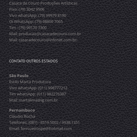
Casaca de Couro Produções Artísticas
Fixo: (79) 3042 9506
Vivo whatsApp: (79) 99979 8190
Oi WhatsApp: (79) 98809 7065
Tim : (79) 99170 7300
Mail: producao@casacadecouro.com.br
Mail: casacadecouro@infonet.com.br;
CONTATO OUTROS ESTADOS
São Paulo
Estilo Marta Produtora
Vivo whatsApp: (011) 998777212
Tim whatsApp: (011) 982276387
Mail: martalima@ig.com.br
Pernambuco
Cláudio Rocha
Telefones: [081] - 8519.5002 / 9938.1351
Email: forrozeirospe@hotmail.com