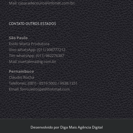
Mail: casacadecouro@infonet.com.br;
CONTATO OUTROS ESTADOS
São Paulo
Estilo Marta Produtora
Vivo whatsApp: (011) 998777212
Tim whatsApp: (011) 982276387
Mail: martalima@ig.com.br
Pernambuco
Cláudio Rocha
Telefones: [081] - 8519.5002 / 9938.1351
Email: forrozeirospe@hotmail.com
Desenvolvido por
Diga Mais Agência Digital