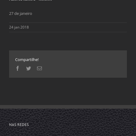
27 de janeiro
24 jan 2018
Compartilhe!
Facebook
Twitter
E-
mail
NAS REDES