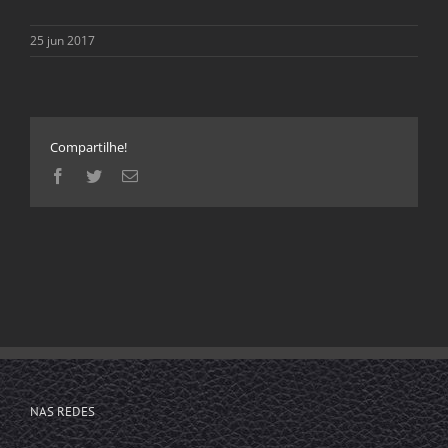
25 jun 2017
Compartilhe!
Facebook
Twitter
E-
mail
NAS REDES