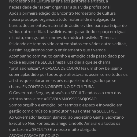
Nordestino de Cultura ensina aos gestores e artistas, a
necessidade de “saber” organizar a sua vida profissional.
Após a primeira edição do Encontro Nordestino de Cultura,
nossa produção organizou todo material de divulgação da
banda, documentos, material de áudio e vídeo para participar de
vários outros editais brasileiros, nos garantindo espaço em igual
disputa, com grandes nomes da música brasileira. Temos a
felicidade de termos sido contemplados em vários outros editais,
e assim seguiremos com o ensinamento que tivemos.
Acompanho com muito carinho e emoção cada passo dado por
você e equipe na SECULT nesta luta diária que se chama
“profissionalizar”. A CASACA DE COURO fez um show belíssimo
super aplaudido por todos que ali estavam, assim como todos os
artistas que colocaram os pés naquele local sagrado que se
chama ENCONTRO NORDESTINO DE CULTURA.
O Governo de Sergipe, através da SECULT endossa o coro dos
artistas brasileiros:
#DEVOLVANOSSOSÃOJOSÃO
Somos orgulho e emoção, por termos o espaço e inovação em
gestão com o músico e produtor Neu Fontes na SECULT/SE.
Ao Governador Jackson Barreto, ao Secretário Gama, Secretário
Executivo
Neu Fontes
, ao amigo
Lindolfo Amaral
e a todos os
que fazem a SECULT/SE o nosso muito obrigado.
ASCOM CASACA DE COURO