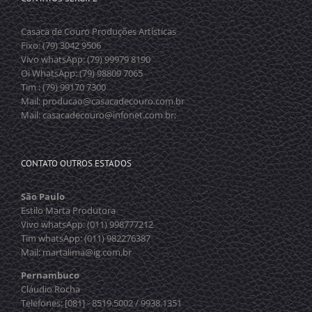
Casaca de Couro Produções Artísticas
Fixo: (79) 3042 9506
Vivo whatsApp: (79) 99979 8190
Oi WhatsApp: (79) 98809 7065
Tim : (79) 99170 7300
Mail: producao@casacadecouro.com.br
Mail: casacadecouro@infonet.com.br;
CONTATO OUTROS ESTADOS
São Paulo
Estilo Marta Produtora
Vivo whatsApp: (011) 998777212
Tim whatsApp: (011) 982276387
Mail: martalima@ig.com.br
Pernambuco
Cláudio Rocha
Telefones: [081] - 8519.5002 / 9938.1351