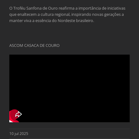
O Troféu Sanfona de Ouro reafirma a importância de iniciativas
que enaltecem a cultura regional, inspirando novas gerações a
manter viva a essência do Nordeste brasileiro.
ASCOM CASACA DE COURO
10 jul 2025