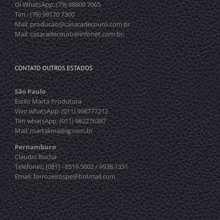
Oi WhatsApp: (79) 98809 7065
Tim : (79) 99170 7300
Mail: producao@casacadecouro.com.br
Mail: casacadecouro@infonet.com.br;
CONTATO OUTROS ESTADOS
São Paulo
Estilo Marta Produtora
Vivo whatsApp: (011) 998777212
Tim whatsApp: (011) 982276387
Mail: martalima@ig.com.br
Pernambuco
Cláudio Rocha
Telefones: [081] - 8519.5002 / 9938.1351
Email: forrozeirospe@hotmail.com