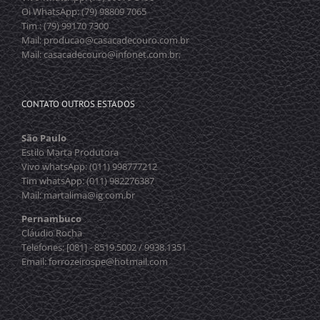
Oi WhatsApp: (79) 98809 7065
Tim : (79) 99170 7300
Mail: producao@casacadecouro.com.br
Mail: casacadecouro@infonet.com.br;
CONTATO OUTROS ESTADOS
São Paulo
Estilo Marta Produtora
Vivo whatsApp: (011) 998777212
Tim whatsApp: (011) 982276387
Mail: martalima@ig.com.br
Pernambuco
Cláudio Rocha
Telefones: [081] - 8519.5002 / 9938.1351
Email: forrozeirospe@hotmail.com